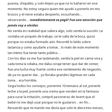
puesta, chiquitito, y solo limpio ya que no lo bañaron en ese
momento. No estoy segura quien me ayudó a ponerlo en mis
brazos y el nene estaba despierto, escuchando…
observando… i
nmediatamente se pegó! Fue una emoción que
jamás voy a olvidar.
No sentía en realidad que saliera algo, solo sentía la succión. Le
costaba un poquito de trabajo, se le salía de la boca, quizá
porque no estaba formado aún. Recordé lo leído sobre
lactancia y como ayudarle a tomar… lo malo de este momento
tan íntimo fue tener tanto público…
Con los días se me fue lastimando, sentía la piel en carne viva y
cada toma la odiaba, me daba coraje tener que dar de comer,
fue una lucha muy fuerte contra ese sentimiento de negación,
de ya no querer dar… yo lloraba grandes lágrimas en cada
toma… era horrible.
Seguí todos los consejos, ponerme 10 minutos al sol, ponerle
leche a la piel, ponerle una crema que venden en la farmacia
para curar la irritación, compré pezoneras de Avent que el
bebé no me dejó usar porque no le gustaron… en fin…
Recuerdo que mi marido me decía que solo le diera tres meses,