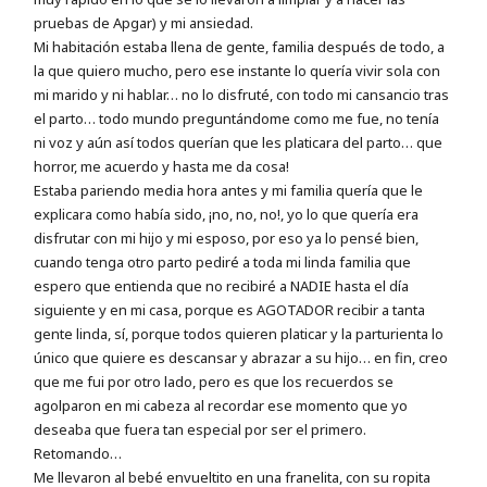
pruebas de Apgar) y mi ansiedad.
Mi habitación estaba llena de gente, familia después de todo, a
la que quiero mucho, pero ese instante lo quería vivir sola con
mi marido y ni hablar… no lo disfruté, con todo mi cansancio tras
el parto… todo mundo preguntándome como me fue, no tenía
ni voz y aún así todos querían que les platicara del parto… que
horror, me acuerdo y hasta me da cosa!
Estaba pariendo media hora antes y mi familia quería que le
explicara como había sido, ¡no, no, no!, yo lo que quería era
disfrutar con mi hijo y mi esposo, por eso ya lo pensé bien,
cuando tenga otro parto pediré a toda mi linda familia que
espero que entienda que no recibiré a NADIE hasta el día
siguiente y en mi casa, porque es AGOTADOR recibir a tanta
gente linda, sí, porque todos quieren platicar y la parturienta lo
único que quiere es descansar y abrazar a su hijo… en fin, creo
que me fui por otro lado, pero es que los recuerdos se
agolparon en mi cabeza al recordar ese momento que yo
deseaba que fuera tan especial por ser el primero.
Retomando…
Me llevaron al bebé envueltito en una franelita, con su ropita