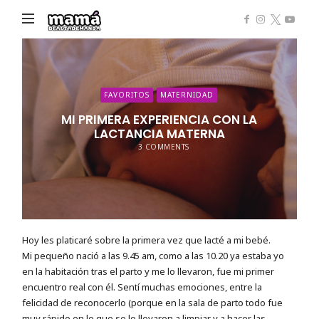
Mamá
de
Alta
Demanda
FAVORITOS
MATERNIDAD
MI PRIMERA EXPERIENCIA CON LA
LACTANCIA MATERNA
3 COMMENTS
Hoy les platicaré sobre la primera vez que lacté a mi bebé.
Mi pequeño nació a las 9.45 am, como a las 10.20 ya estaba yo
en la habitación tras el parto y me lo llevaron, fue mi primer
encuentro real con él. Sentí muchas emociones, entre la
felicidad de reconocerlo (porque en la sala de parto todo fue
muy rápido en lo que se lo llevaron a limpiar y a hacer las