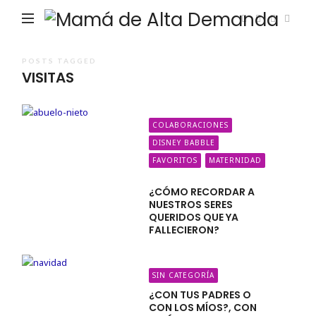
Ma
de
Alta
POSTS TAGGED
VISITAS
De
COLABORACIONES
DISNEY BABBLE
FAVORITOS
MATERNIDAD
¿CÓMO RECORDAR A
NUESTROS SERES
QUERIDOS QUE YA
FALLECIERON?
SIN CATEGORÍA
¿CON TUS PADRES O
CON LOS MÍOS?, CON