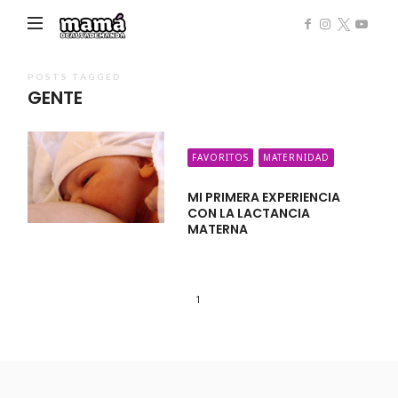
Mamá
de
Alta
POSTS TAGGED
GENTE
Demanda
FAVORITOS
MATERNIDAD
MI PRIMERA EXPERIENCIA
CON LA LACTANCIA
MATERNA
1