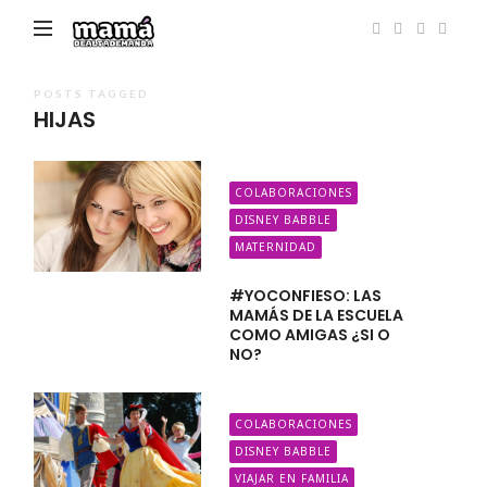
Mamá
de
Alta
POSTS TAGGED
HIJAS
Demanda
COLABORACIONES
DISNEY BABBLE
MATERNIDAD
#YOCONFIESO: LAS
MAMÁS DE LA ESCUELA
COMO AMIGAS ¿SI O
NO?
COLABORACIONES
DISNEY BABBLE
VIAJAR EN FAMILIA