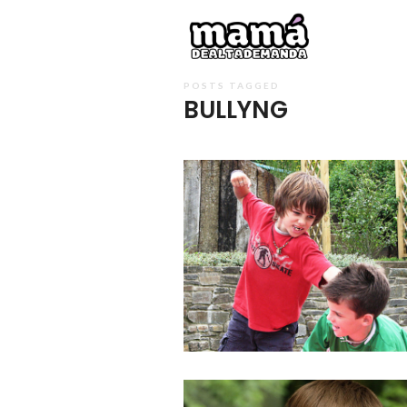
Mamá
de
Alta
POSTS TAGGED
BULLYNG
Deman