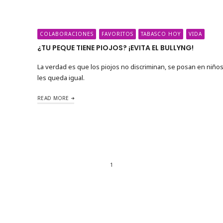
COLABORACIONES
FAVORITOS
TABASCO HOY
VIDA
¿TU PEQUE TIENE PIOJOS? ¡EVITA EL BULLYNG!
La verdad es que los piojos no discriminan, se posan en niños, 
les queda igual.
READ MORE
1