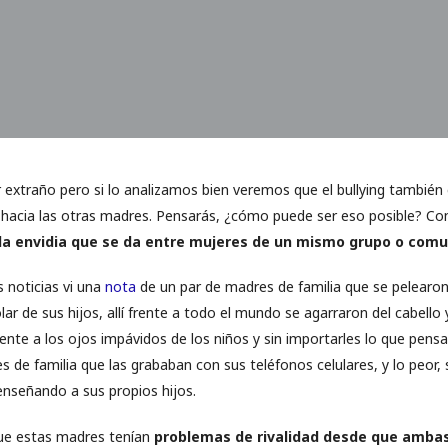
 extraño pero si lo analizamos bien veremos que el bullying también 
hacia las otras madres. Pensarás, ¿cómo puede ser eso posible? Co
la envidia que se da entre mujeres de un mismo grupo o comu
s noticias vi una
nota
de un par de madres de familia que se pelearon
ar de sus hijos, allí frente a todo el mundo se agarraron del cabello
nte a los ojos impávidos de los niños y sin importarles lo que pensa
 de familia que las grababan con sus teléfonos celulares, y lo peor, 
enseñando a sus propios hijos.
ue estas madres tenían
problemas de rivalidad desde que ambas