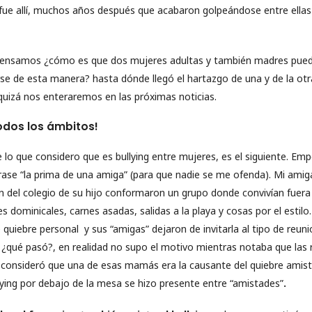
 fue allí, muchos años después que acabaron golpeándose entre ell
pensamos ¿cómo es que dos mujeres adultas y también madres puede
rse de esta manera? hasta dónde llegó el hartazgo de una y de la ot
quizá nos enteraremos en las próximas noticias.
todos los ámbitos!
lo que considero que es bullying entre mujeres, es el siguiente. Empe
rase “la prima de una amiga” (para que nadie se me ofenda). Mi amig
 del colegio de su hijo conformaron un grupo donde convivían fuera 
es dominicales, carnes asadas, salidas a la playa y cosas por el estil
uiebre personal y sus “amigas” dejaron de invitarla al tipo de reun
qué pasó?, en realidad no supo el motivo mientras notaba que las 
a, consideró que una de esas mamás era la causante del quiebre amist
lying por debajo de la mesa se hizo presente entre “amistades”
.