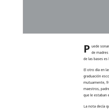
P
uede sonar
de madres 
de las bases es
El otro día en la
graduación escol
mutuamente, fre
maestros, padres
que le estaban 
La nota decía q