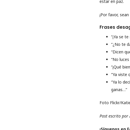
estar en paz.
¡Por favor, sean 
Frases desag
“¡Ya se t
“¿No te d
“Dicen qu
“No luces
“¡Qué bien
“Ya viste
“Ya lo de
ganas…”
Foto Flickr/Kat
Post escrito por
¡Sí­guenos en 