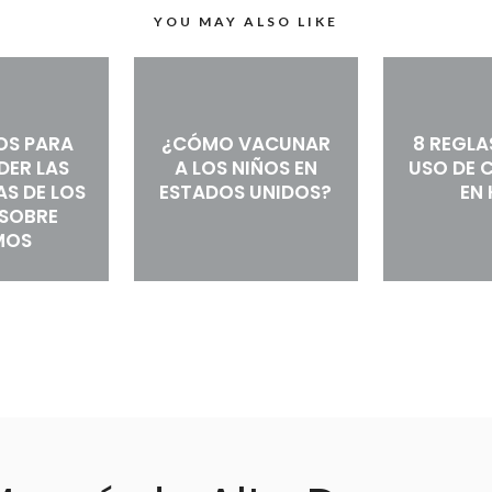
YOU MAY ALSO LIKE
OS PARA
¿CÓMO VACUNAR
8 REGLA
DER LAS
A LOS NIÑOS EN
USO DE 
S DE LOS
ESTADOS UNIDOS?
EN 
 SOBRE
MOS