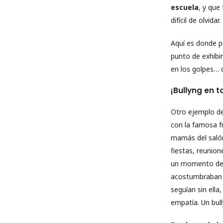
escuela
, y que
difícil de olvidar.
Aquí es donde 
punto de exhibi
en los golpes… 
¡Bullyng en 
Otro ejemplo de 
con la famosa f
mamás del salón
fiestas, reunion
un momento de q
acostumbraban ¿
seguían sin ell
empatía. Un bul