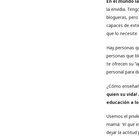
En el mundo la
la envidia. Ten
blogueras, pero
capaces de exte
que lo necesite.
Hay personas qu
personas que bl
te ofrecen su “a
personal para de
¿Cómo enseñarle
quien su vida!
educación a los
Usemos el privil
mamá:
“el que e
dejar la actitud 