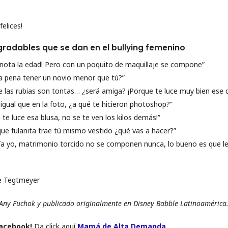
felices!
radables que se dan en el bullying femenino
e nota la edad! Pero con un poquito de maquillaje se compone”
a pena tener un novio menor que tú?”
e las rubias son tontas… ¿será amiga? ¡Porque te luce muy bien ese c
 igual que en la foto, ¿a qué te hicieron photoshop?”
 te luce esa blusa, no se te ven los kilos demás!”
 que fulanita trae tú mismo vestido ¿qué vas a hacer?”
cía yo, matrimonio torcido no se componen nunca, lo bueno es que l
ie Tegtmeyer
 Any Fuchok y publicado originalmente en Disney Babble Latinoamérica
Facebook!
Da click aquí
Mamá de Alta Demanda
.