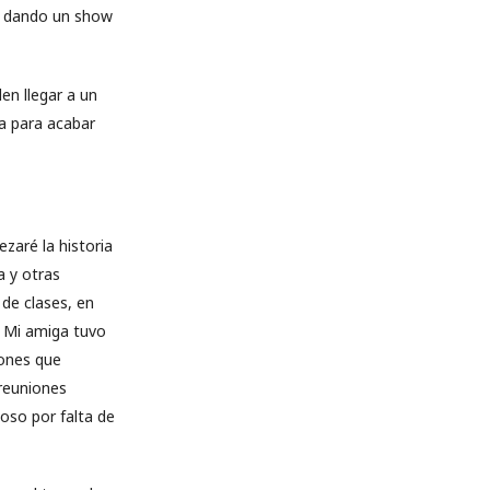
as dando un show
n llegar a un
ra para acabar
zaré la historia
a y otras
de clases, en
o. Mi amiga tuvo
iones que
reuniones
oso por falta de