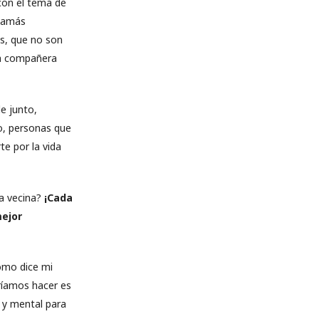
con el tema de
 mamás
as, que no son
una compañera
e junto,
to, personas que
te por la vida
la vecina?
¡Cada
mejor
como dice mi
ríamos hacer es
ca y mental para