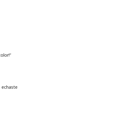
olor!”
e echaste
.