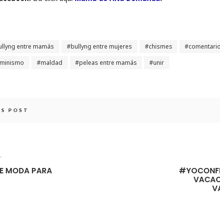
ullyng entre mamás
bullyng entre mujeres
chismes
comentari
eminismo
maldad
peleas entre mamás
unir
IS POST
T
E MODA PARA
#YOCONFI
VACAC
V