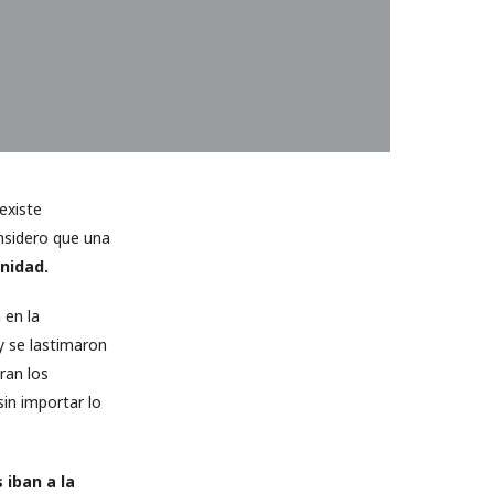
existe
nsidero que una
nidad.
 en la
 y se lastimaron
ran los
sin importar lo
 iban a la