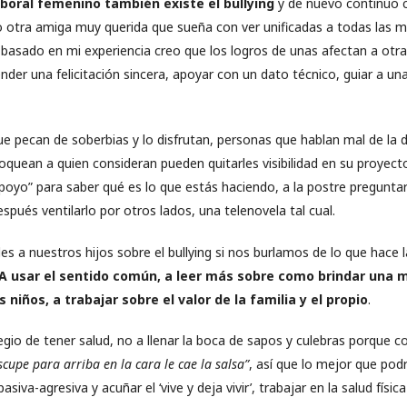
boral femenino también existe el bullying
y de nuevo continúo 
go otra amiga muy querida que sueña con ver unificadas a todas las
 basado en mi experiencia creo que los logros de unas afectan a otr
nder una felicitación sincera, apoyar con un dato técnico, guiar a 
e pecan de soberbias y lo disfrutan, personas que hablan mal de la d
oquean a quien consideran pueden quitarles visibilidad en su proyec
poyo” para saber qué es lo que estás haciendo, a la postre preguntar
spués ventilarlo por otros lados, una telenovela tal cual.
s a nuestros hijos sobre el bullying si nos burlamos de lo que hace 
 A usar el sentido común, a leer más sobre como brindar una 
 niños, a trabajar sobre el valor de la familia y el propio
.
egio de tener salud, no a llenar la boca de sapos y culebras porque 
scupe para arriba en la cara le cae la salsa”
, así que lo mejor que pod
pasiva-agresiva y acuñar el ‘vive y deja vivir’, trabajar en la salud físi