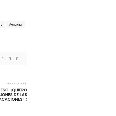
os
envidia
NEXT POST
ESO: ¡QUIERO
IONES DE LAS
ACACIONES!