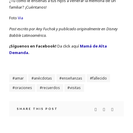
¿Tu cómo le enseñas a tus hijos a venerar la memoria de un
familiar? ¡Cuéntanos!
Foto
Via
Post escrito por Any Fuchok y publicado originalmente en Disney
Babble Latinoamérica.
¡Sí­guenos en Facebook!
Da click aquí
Mamá de Alta
Demanda
.
amar
anécdotas
enseñanzas
fallecido
oraciones
recuerdos
visitas
SHARE THIS POST