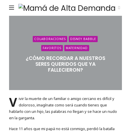
Ma
de
Alta
De
COLABORACIONES
DISNEY BABBLE
FAVORITOS
MATERNIDAD
¿CÓMO RECORDAR A NUESTROS
SERES QUERIDOS QUE YA
FALLECIERON?
V
ivir la muerte de un familiar o amigo cercano es difícil y
doloroso, imagínate como será cuando tienes que
hablarlo con un hijo, las palabras no llegan y se hace un nudo
en la garganta.
Hace 11 años que mi papá no está conmigo, perdió la batalla