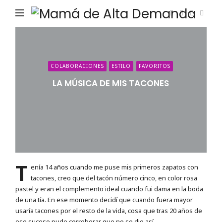
Ma
de
Alta
De
COLABORACIONES
ESTILO
FAVORITOS
LA MÚSICA DE MIS TACONES
T
enía 14 años cuando me puse mis primeros zapatos con
tacones, creo que del tacón número cinco, en color rosa
pastel y eran el complemento ideal cuando fui dama en la boda
de una tía. En ese momento decidí que cuando fuera mayor
usaría tacones por el resto de la vida, cosa que tras 20 años de
ese suceso pude corroborar que no se dio así.