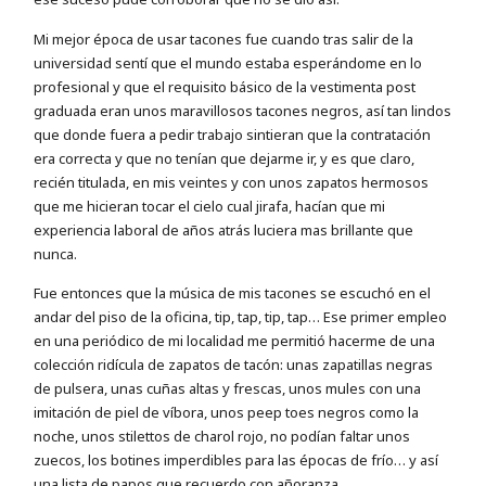
Mi mejor época de usar tacones fue cuando tras salir de la
universidad sentí que el mundo estaba esperándome en lo
profesional y que el requisito básico de la vestimenta post
graduada eran unos maravillosos tacones negros, así tan lindos
que donde fuera a pedir trabajo sintieran que la contratación
era correcta y que no tenían que dejarme ir, y es que claro,
recién titulada, en mis veintes y con unos zapatos hermosos
que me hicieran tocar el cielo cual jirafa, hacían que mi
experiencia laboral de años atrás luciera mas brillante que
nunca.
Fue entonces que la música de mis tacones se escuchó en el
andar del piso de la oficina, tip, tap, tip, tap… Ese primer empleo
en una periódico de mi localidad me permitió hacerme de una
colección ridícula de zapatos de tacón: unas zapatillas negras
de pulsera, unas cuñas altas y frescas, unos mules con una
imitación de piel de víbora, unos peep toes negros como la
noche, unos stilettos de charol rojo, no podían faltar unos
zuecos, los botines imperdibles para las épocas de frío… y así
una lista de papos que recuerdo con añoranza.