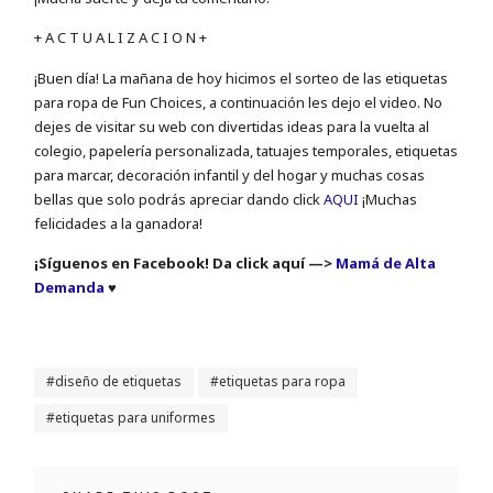
+ A C T U A L I Z A C I O N +
¡Buen día! La mañana de hoy hicimos el sorteo de las etiquetas
para ropa de Fun Choices, a continuación les dejo el video. No
dejes de visitar su web con divertidas ideas para la vuelta al
colegio, papelería personalizada, tatuajes temporales, etiquetas
para marcar, decoración infantil y del hogar y muchas cosas
bellas que solo podrás apreciar dando click
AQUI
¡Muchas
felicidades a la ganadora!
¡Síguenos en Facebook! Da click aquí —>
Mamá de Alta
Demanda
♥
diseño de etiquetas
etiquetas para ropa
etiquetas para uniformes