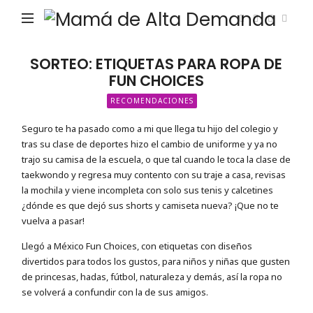
Ma
de
Alta
SORTEO: ETIQUETAS PARA ROPA DE
FUN CHOICES
De
RECOMENDACIONES
Seguro te ha pasado como a mi que llega tu hijo del colegio y
tras su clase de deportes hizo el cambio de uniforme y ya no
trajo su camisa de la escuela, o que tal cuando le toca la clase de
taekwondo y regresa muy contento con su traje a casa, revisas
la mochila y viene incompleta con solo sus tenis y calcetines
¿dónde es que dejó sus shorts y camiseta nueva? ¡Que no te
vuelva a pasar!
Llegó a México Fun Choices, con etiquetas con diseños
divertidos para todos los gustos, para niños y niñas que gusten
de princesas, hadas, fútbol, naturaleza y demás, así la ropa no
se volverá a confundir con la de sus amigos.