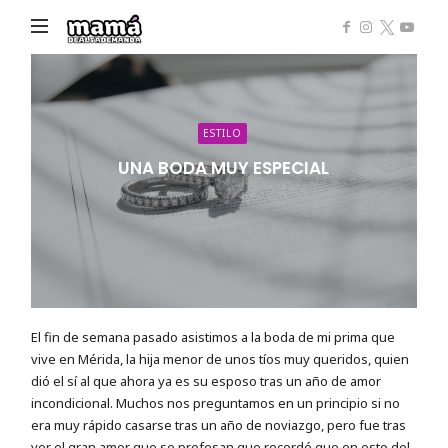
Mamá
de
Alta
Demanda
ESTILO
UNA BODA MUY ESPECIAL
El fin de semana pasado asistimos a la boda de mi prima que
vive en Mérida, la hija menor de unos tíos muy queridos, quien
dió el sí al que ahora ya es su esposo tras un año de amor
incondicional. Muchos nos preguntamos en un principio si no
era muy rápido casarse tras un año de noviazgo, pero fue tras
ver el gran amor que se profesan que recordé que en esto del