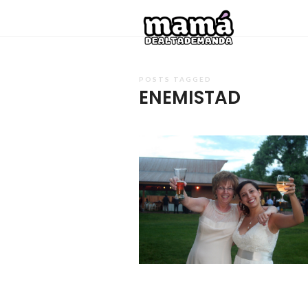
Mamá
de
Alta
POSTS TAGGED
Deman
ENEMISTAD