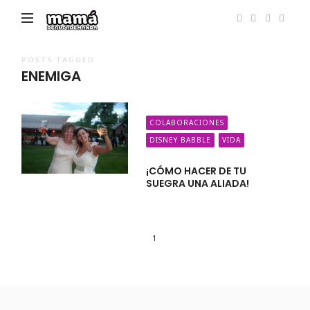
Mamá
de
Alta
POSTS TAGGED
ENEMIGA
Demanda
COLABORACIONES
DISNEY BABBLE
VIDA
¡CÓMO HACER DE TU
SUEGRA UNA ALIADA!
1