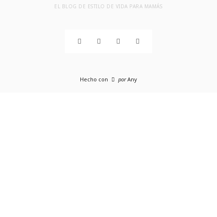
EL BLOG DE ESTILO DE VIDA PARA MAMÁS
Hecho con
por
Any