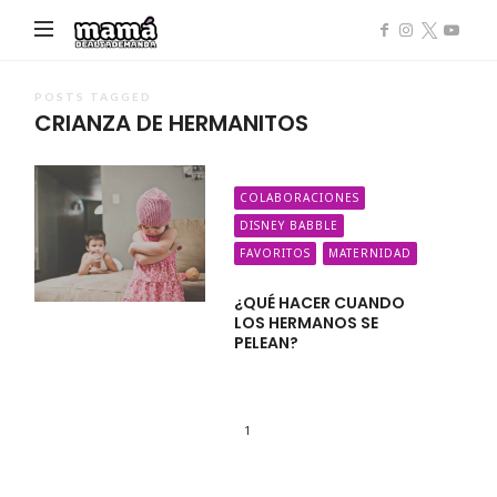
Mamá
de
Alta
POSTS TAGGED
CRIANZA DE HERMANITOS
Demanda
COLABORACIONES
DISNEY BABBLE
FAVORITOS
MATERNIDAD
¿QUÉ HACER CUANDO
LOS HERMANOS SE
PELEAN?
1