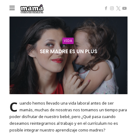
Mamá
de
Alta
Demanda
VIDA
SER MADRE ES UN PLUS
C
uando hemos llevado una vida laboral antes de ser
mamás, muchas de nosotras nos tomamos un tiempo para
poder disfrutar de nuestro bebé, pero ¿Qué pasa cuando
deseamos reintegrarnos al trabajo y en el currículum no es
posible integrar nuestro aprendizaje como madres?