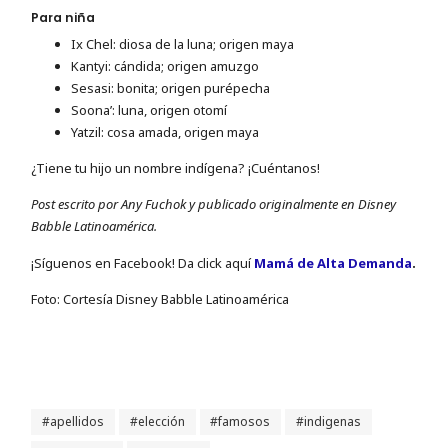
Para niña
Ix Chel: diosa de la luna; origen maya
Kantyi: cándida; origen amuzgo
Sesasi: bonita; origen purépecha
Soona’: luna, origen otomí
Yatzil: cosa amada, origen maya
¿Tiene tu hijo un nombre indígena? ¡Cuéntanos!
Post escrito por Any Fuchok y publicado originalmente en Disney
Babble Latinoamérica.
¡Sí­guenos en Facebook! Da click aquí
Mamá de Alta Demanda
.
Foto: Cortesía Disney Babble Latinoamérica
apellidos
elección
famosos
indigenas