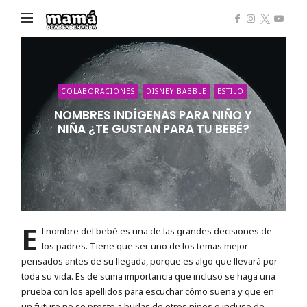
Mamá
de
Alta
Demanda
COLABORACIONES
DISNEY BABBLE
ESTILO
NOMBRES INDÍGENAS PARA NIÑO Y
NIÑA ¿TE GUSTAN PARA TU BEBÉ?
E
l nombre del bebé es una de las grandes decisiones de
los padres. Tiene que ser uno de los temas mejor
pensados antes de su llegada, porque es algo que llevará por
toda su vida. Es de suma importancia que incluso se haga una
prueba con los apellidos para escuchar cómo suena y que en
un futuro no se preste a burlas de otros niños o incluso de