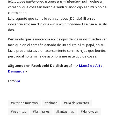
feliz porque mañana voy a conocer a mi abuelito»
, puff, golpe al
corazón, que cosa tan horrible sentí cuando dijo eso mi niño de
cuatro años.
Le pregunté que como lo va a conocer, ¿Dónde? Él en su
inocencia solo me dijo que
«va a venir mañana»
. Ese fue el susto
dos.
Pensando que la inocencia en los ojos de los niños pueden ver
más que en el corazón dañado de un adulto. Si mi papá, en su
luz o presencia tuvo un acercamiento con mis hijos que bonito,
pero igual no termina de asombrarme este tipo de cosas.
¡Síguenos en Facebook! Da click aquí —>
Mamá de Alta
Demanda
♥
Foto
vía
altar de muertos
ánimas
Día de Muertos
espíritus
familiares
fantasmas
Halloween