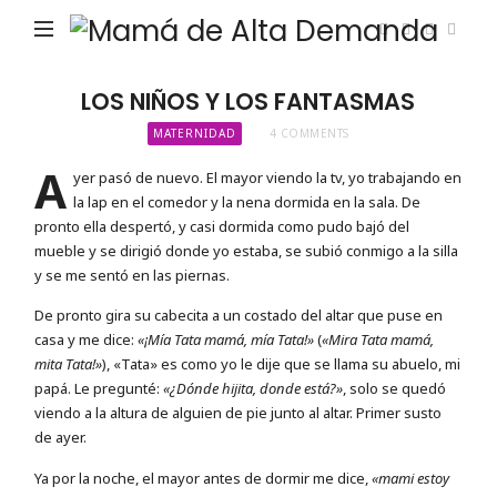
Ma
de
Alta
LOS NIÑOS Y LOS FANTASMAS
De
MATERNIDAD
4 COMMENTS
A
yer pasó de nuevo. El mayor viendo la tv, yo trabajando en
la lap en el comedor y la nena dormida en la sala. De
pronto ella despertó, y casi dormida como pudo bajó del
mueble y se dirigió donde yo estaba, se subió conmigo a la silla
y se me sentó en las piernas.
De pronto gira su cabecita a un costado del altar que puse en
casa y me dice:
«¡Mía Tata mamá, mía Tata!»
(
«Mira Tata mamá,
mita Tata!»
), «Tata» es como yo le dije que se llama su abuelo, mi
papá. Le pregunté:
«¿Dónde hijita, donde está?»
, solo se quedó
viendo a la altura de alguien de pie junto al altar. Primer susto
de ayer.
Ya por la noche, el mayor antes de dormir me dice,
«mami estoy