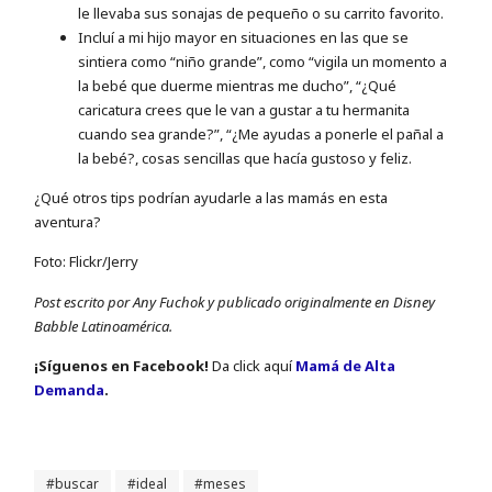
le llevaba sus sonajas de pequeño o su carrito favorito.
Incluí a mi hijo mayor en situaciones en las que se
sintiera como “niño grande”, como “vigila un momento a
la bebé que duerme mientras me ducho”, “¿Qué
caricatura crees que le van a gustar a tu hermanita
cuando sea grande?”, “¿Me ayudas a ponerle el pañal a
la bebé?, cosas sencillas que hacía gustoso y feliz.
¿Qué otros tips podrían ayudarle a las mamás en esta
aventura?
Foto: Flickr/Јerry
Post escrito por Any Fuchok y publicado originalmente en Disney
Babble Latinoamérica.
¡Sí­guenos en Facebook!
Da click aquí
Mamá de Alta
Demanda
.
buscar
ideal
meses