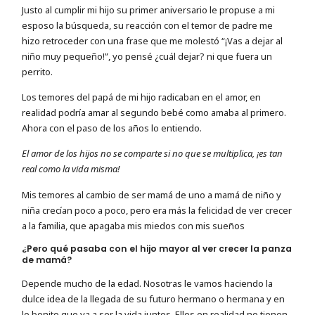
Justo al cumplir mi hijo su primer aniversario le propuse a mi
esposo la búsqueda, su reacción con el temor de padre me
hizo retroceder con una frase que me molestó “¡Vas a dejar al
niño muy pequeño!”, yo pensé ¿cuál dejar? ni que fuera un
perrito.
Los temores del papá de mi hijo radicaban en el amor, en
realidad podría amar al segundo bebé como amaba al primero.
Ahora con el paso de los años lo entiendo.
El amor de los hijos no se comparte si no que se multiplica, ¡es tan
real como la vida misma!
Mis temores al cambio de ser mamá de uno a mamá de niño y
niña crecían poco a poco, pero era más la felicidad de ver crecer
a la familia, que apagaba mis miedos con mis sueños
¿Pero qué pasaba con el hijo mayor al ver crecer la panza
de mamá?
Depende mucho de la edad. Nosotras le vamos haciendo la
dulce idea de la llegada de su futuro hermano o hermana y en
lo bonito que va a ser la vida juntos. Ellos en realidad no tienen