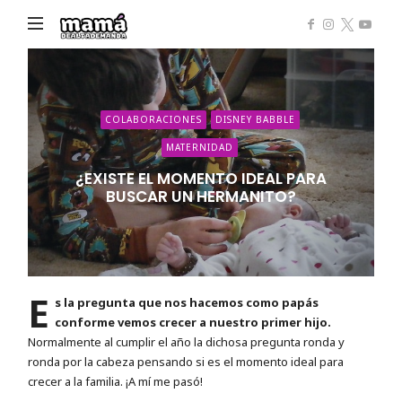
Mamá
de
Alta
Demanda
COLABORACIONES
DISNEY BABBLE
MATERNIDAD
¿EXISTE EL MOMENTO IDEAL PARA
BUSCAR UN HERMANITO?
E
s la pregunta que nos hacemos como papás
conforme vemos crecer a nuestro primer hijo.
Normalmente al cumplir el año la dichosa pregunta ronda y
ronda por la cabeza pensando si es el momento ideal para
crecer a la familia. ¡A mí me pasó!