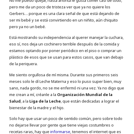
No me puedo quejar, hasta ahorita le gusta comer casi de todo,
pero me da un poco de tristeza ver que ya no quiere los
Gerbers… porque es una clara señal de que está dejando de
ser mi bebé y se está convirtiendo en un niñito, aún chiquito
pero ya no un bebé.
Está mostrando su independencia al querer manejar la cuchara,
eso sí, nos deja un cochinero terrible después de la comida y
estamos optando por poner periódico en el piso o comprar un
plástico de esos que se usan para estos casos, que van debajo
de la periquera.
Me siento orgullosa de mí misma. Durante sus primeros seis
meses solo le dí Leche Materna y eso lo puso super bien, muy
sano, nada gordo, no se me enfermó ni una vez. Ya no digo que
me crean a mí, créanle a la
Organización Mundial de la
Salud
, a la
Liga de la Leche
, que están dedicadas a lograr el
bienestar de la madre y el hijo.
Solo hay que usar un poco de sentido común, pero sobre todo
no dejarse llevar por gente que tiene viejas costumbres o
recetas raras, hay que
informarse
, tenemos el internet que es