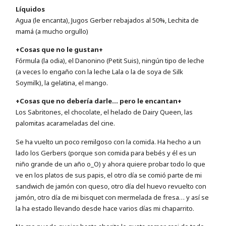
Líquidos
Agua (le encanta), Jugos Gerber rebajados al 50%, Lechita de
mamá (a mucho orgullo)
+Cosas que no le gustan+
Fórmula (la odia), el Danonino (Petit Suis), ningún tipo de leche
(a veces lo engaño con la leche Lala o la de soya de Silk
Soymilk), la gelatina, el mango.
+Cosas que no debería darle… pero le encantan+
Los Sabritones, el chocolate, el helado de Dairy Queen, las
palomitas acarameladas del cine.
Se ha vuelto un poco remilgoso con la comida. Ha hecho a un
lado los Gerbers (porque son comida para bebés y él es un
niño grande de un año o_O) y ahora quiere probar todo lo que
ve en los platos de sus papis, el otro día se comió parte de mi
sandwich de jamón con queso, otro día del huevo revuelto con
jamón, otro día de mi bisquet con mermelada de fresa… y así se
la ha estado llevando desde hace varios días mi chaparrito.