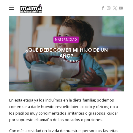
Mamá
de
Alta
Demanda
MATERNIDAD
¿QUÉ DEBE COMER MI HIJO DE UN
AÑO?
3 COMMENTS
En esta etapa ya los incluímos en la dieta familiar, podemos
comenzar a darle huevito revuelto bien cocido y cítricos; no a
los platillos muy condimentados, irritantes o grasosos, cuidar
por supuesto el tamaño de los bocados o porciones.
Con más actividad en la vida de nuestras personitas favoritas