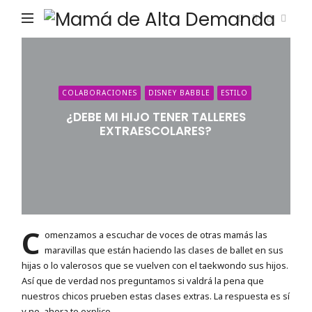
Ma
de
Alta
De
COLABORACIONES
DISNEY BABBLE
ESTILO
¿DEBE MI HIJO TENER TALLERES
EXTRAESCOLARES?
C
omenzamos a escuchar de voces de otras mamás las
maravillas que están haciendo las clases de ballet en sus
hijas o lo valerosos que se vuelven con el taekwondo sus hijos.
Así que de verdad nos preguntamos si valdrá la pena que
nuestros chicos prueben estas clases extras. La respuesta es sí
y no, ahora te explico.