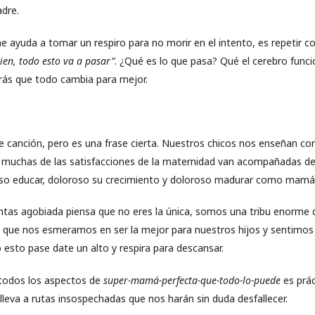
adre.
e ayuda a tomar un respiro para no morir en el intento, es repetir
ien, todo esto va a pasar”
. ¿Qué es lo que pasa? Qué el cerebro func
erás que todo cambia para mejor.
de canción, pero es una frase cierta. Nuestros chicos nos enseñan c
 muchas de las satisfacciones de la maternidad van acompañadas d
oso educar, doloroso su crecimiento y doloroso madurar como mamá
ientas agobiada piensa que no eres la única, somos una tribu enorme
 que nos esmeramos en ser la mejor para nuestros hijos y sentimo
 esto pase date un alto y respira para descansar.
todos los aspectos de
super-mamá-perfecta-que-todo-lo-puede
es prá
lleva a rutas insospechadas que nos harán sin duda desfallecer.