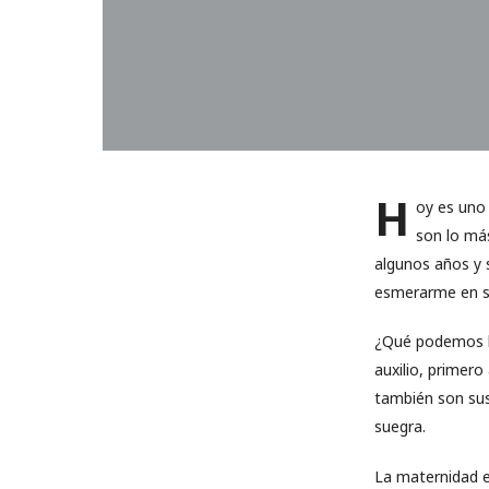
H
oy es uno 
son lo más
algunos años y 
esmerarme en su
¿Qué podemos ha
auxilio, primer
también son sus
suegra.
La maternidad es