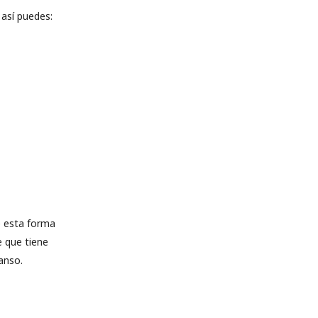
 así puedes:
e esta forma
e que tiene
anso.