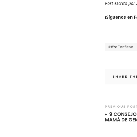
Post escrito por
¡Sí­guenos en 
#YoConfieso
SHARE TH
PREVIOUS POS
9 CONSEJOS
MAMÁ DE GE