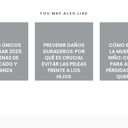
YOU MAY ALSO LIKE
 ÚNICOS
PREVENIR DAÑOS
CÓMO E
IAR 2025:
DURADEROS: POR
LA MUE
LENAS DE
QUÉ ES CRUCIAL
NIÑO: 
ICADO Y
EVITAR LAS PELEAS
PARA 
RANZA
FRENTE A LOS
PÉRDIDAS
HIJOS
QUE