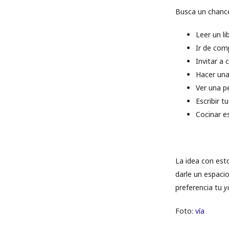
Busca un chance
Leer un l
Ir de comp
Invitar a
Hacer una
Ver una p
Escribir t
Cocinar e
La idea con est
darle un espaci
preferencia tu
y
Foto:
vía