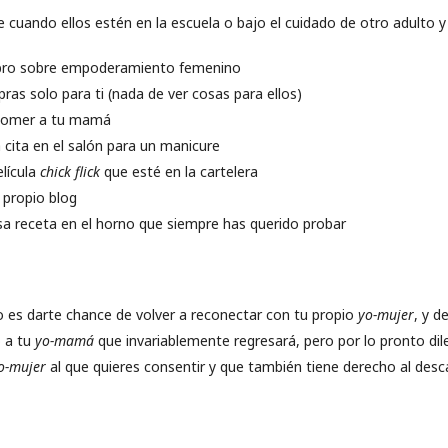
 cuando ellos estén en la escuela o bajo el cuidado de otro adulto y
ibro sobre empoderamiento femenino
ras solo para ti (nada de ver cosas para ellos)
 comer a tu mamá
 cita en el salón para un manicure
elícula
chick flick
que esté en la cartelera
u propio blog
sa receta en el horno que siempre has querido probar
o es darte chance de volver a reconectar con tu propio
yo-mujer
, y d
o a tu
yo-mamá
que invariablemente regresará, pero por lo pronto dil
o-mujer
al que quieres consentir y que también tiene derecho al desc