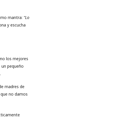
 como mantra:
“Lo
iona y escucha
omo los mejores
e un pequeño
.
 de madres de
s que no damos
cticamente