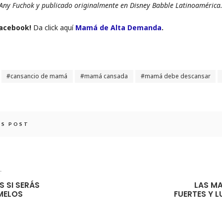
 Any Fuchok y publicado originalmente en Disney Babble Latinoamérica
Facebook!
Da click aquí
Mamá de Alta Demanda
.
cansancio de mamá
mamá cansada
mamá debe descansar
IS POST
T
 SI SERÁS
LAS M
MELOS
FUERTES Y 