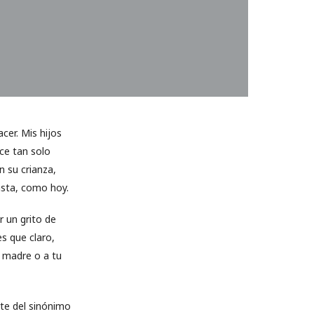
cer. Mis hijos
ace tan solo
n su crianza,
asta, como hoy.
 un grito de
s que claro,
u madre o a tu
rte del sinónimo