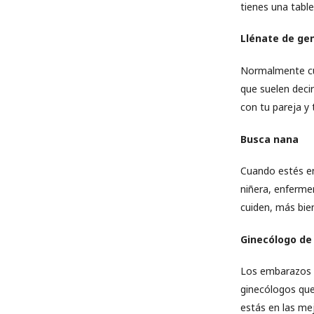
tienes una table
Llénate de gen
Normalmente cua
que suelen decir
con tu pareja y t
Busca nana
Cuando estés en
niñera, enferme
cuiden, más bie
Ginecólogo de 
Los embarazos m
ginecólogos que
estás en las me