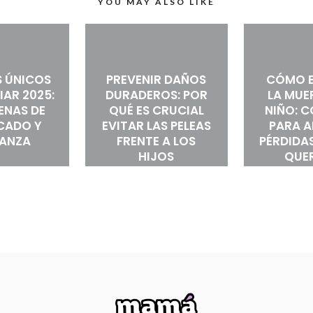
YOU MAY ALSO LIKE
 ÚNICOS
PREVENIR DAÑOS
CÓMO E
IAR 2025:
DURADEROS: POR
LA MUE
LENAS DE
QUÉ ES CRUCIAL
NIÑO: 
ICADO Y
EVITAR LAS PELEAS
PARA 
RANZA
FRENTE A LOS
PÉRDIDAS
HIJOS
QUE