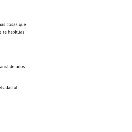
emás cosas que
e te habitúas,
 mamá de unos
licidad al
.