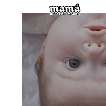
Mamá
de
Alta
Deman