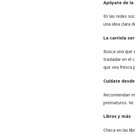
Apóyate de la
En las redes so
una idea clara 
La carriola se
Busca una que s
trasladar en el 
que sea fresca p
Cuídate desde
Recomiendan muc
prematuros. Ve 
Libros y más
Checa en las li