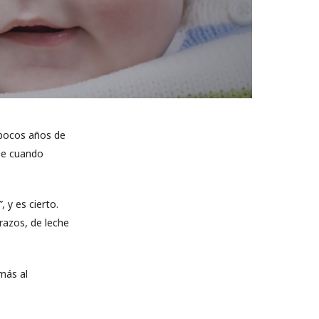
n pocos años de
ue cuando
”
, y es cierto.
azos, de leche
más al