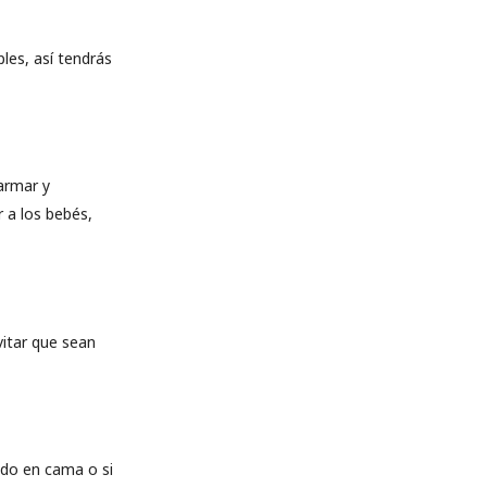
les, así tendrás
armar y
r a los bebés,
itar que sean
ndo en cama o si