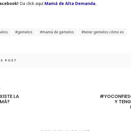
Facebook!
Da click aquí
Mamá de Alta Demanda
.
melos
gemelos
mamá de gemelos
tener gemelos cómo es
IS POST
T
XISTE LA
#YOCONFIES
AMÁ?
Y TEN