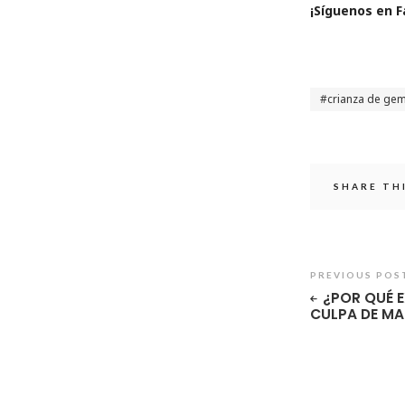
¡Sí­guenos en 
crianza de ge
SHARE TH
PREVIOUS POS
¿POR QUÉ E
CULPA DE M