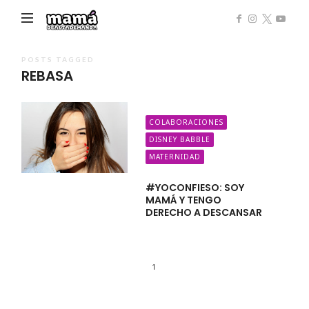
Mamá
de
Alta
POSTS TAGGED
REBASA
Demanda
COLABORACIONES
DISNEY BABBLE
MATERNIDAD
#YOCONFIESO: SOY
MAMÁ Y TENGO
DERECHO A DESCANSAR
1