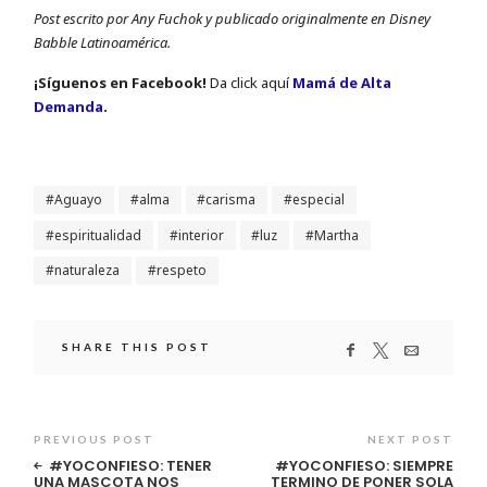
Post escrito por Any Fuchok y publicado originalmente en Disney
Babble Latinoamérica.
¡Sí­guenos en Facebook!
Da click aquí
Mamá de Alta
Demanda
.
Aguayo
alma
carisma
especial
espiritualidad
interior
luz
Martha
naturaleza
respeto
SHARE THIS POST
PREVIOUS POST
NEXT POST
#YOCONFIESO: TENER
#YOCONFIESO: SIEMPRE
UNA MASCOTA NOS
TERMINO DE PONER SOLA