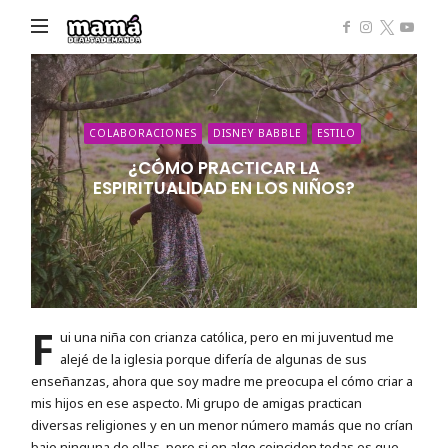
Mamá
de
Alta
Demanda
COLABORACIONES
DISNEY BABBLE
ESTILO
¿CÓMO PRACTICAR LA
ESPIRITUALIDAD EN LOS NIÑOS?
F
ui una niña con crianza católica, pero en mi juventud me
alejé de la iglesia porque difería de algunas de sus
enseñanzas, ahora que soy madre me preocupa el cómo criar a
mis hijos en ese aspecto. Mi grupo de amigas practican
diversas religiones y en un menor número mamás que no crían
bajo ninguna de ellas, pero si en algo coinciden todas es que