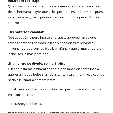
Amarás el reciclaje
Que si las dos son niñas pues a la menor le tocará usar cosas
de su hermana mayor, que si lo que tiene es un hermano pues
seleccionarás y se lo pondrás con un moño coqueto ¡Mucho
ahorro!
Tus horarios cambian
No sabes cómo pero hiciste una siesta aprovechando que
ambos estaban rendidos; cuando despiertas te levantas
imaginando que son las 6 de la mañana y que el mayor quiere
leche. ¿Así o más perdida?
¡El amor no se divide, se multiplica!
Cuando estabas embarazada solo pensabas en cómo ibas a
querer al nuevo bebé si amabas tanto a tu primer hijo, y cuando
nació fue ¡amor a primera vista!
¿Cuál fue el cambio mas significativo que tuviste al convertirte
en mamá de dos?
Foto Disney Babble La.
Post escrito por Any Fuchok y publicado originalmente en Disney