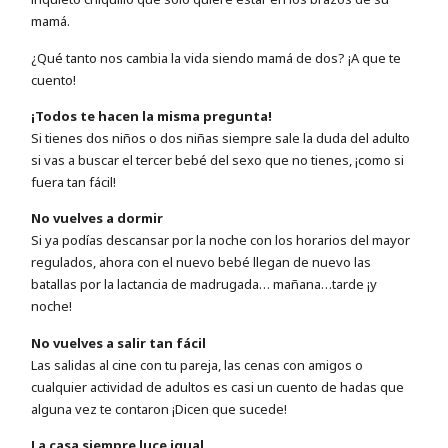
mamá.
¿Qué tanto nos cambia la vida siendo mamá de dos? ¡A que te
cuento!
¡Todos te hacen la misma pregunta!
Si tienes dos niños o dos niñas siempre sale la duda del adulto
si vas a buscar el tercer bebé del sexo que no tienes, ¡como si
fuera tan fácil!
No vuelves a dormir
Si ya podías descansar por la noche con los horarios del mayor
regulados, ahora con el nuevo bebé llegan de nuevo las
batallas por la lactancia de madrugada… mañana…tarde ¡y
noche!
No vuelves a salir tan fácil
Las salidas al cine con tu pareja, las cenas con amigos o
cualquier actividad de adultos es casi un cuento de hadas que
alguna vez te contaron ¡Dicen que sucede!
La casa siempre luce igual