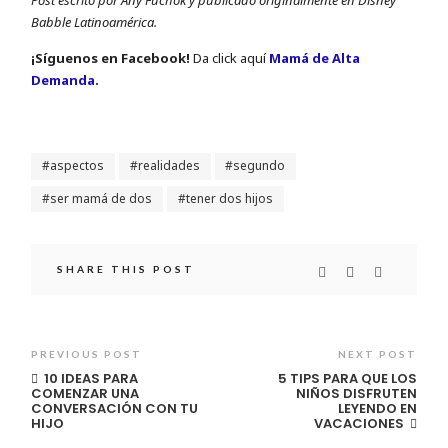
Babble Latinoamérica.
¡Sí­guenos en Facebook!
Da click aquí
Mamá de Alta
Demanda
.
aspectos
realidades
segundo
ser mamá de dos
tener dos hijos
SHARE THIS POST
PREVIOUS POST
NEXT POST
10 IDEAS PARA
5 TIPS PARA QUE LOS
COMENZAR UNA
NIÑOS DISFRUTEN
CONVERSACIÓN CON TU
LEYENDO EN
HIJO
VACACIONES