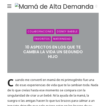
Ma
de
Alta
De
COLABORACIONES
DISNEY BABBLE
FAVORITOS
MATERNIDAD
10 ASPECTOS EN LOS QUE TE
CAMBIA LA VIDA UN SEGUNDO
HIJO
C
uando me convertí en mamá de mi primogénito fue una
de esas experiencias de vida que te la cambian toda. Nada
de lo que creías hasta ese momento se compara con la
singularidad de criar a un bebé. Ni la ayuda de la mamá, la
suegra o las amigas hacen lo que tus brazos para calmar a un
inquieto chiquillo que solo quiere estar en los brazos de su