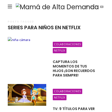
Ma
de
Alta
POSTS TAGGED
SERIES PARA NIÑOS EN NETFLIX
De
COLABORACIONES
NETFLIX
CAPTURA LOS
MOMENTOS DE TUS
HIJOS ¡SON RECUERDOS
PARA SIEMPRE!
COLABORACIONES
NETFLIX
TV: 9 TÍTULOS PARA VER