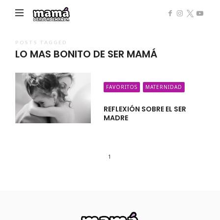
Mamá
de
Alta
POSTS TAGGED
LO MAS BONITO DE SER MAMÁ
Demanda
FAVORITOS
MATERNIDAD
REFLEXIÓN SOBRE EL SER
MADRE
1