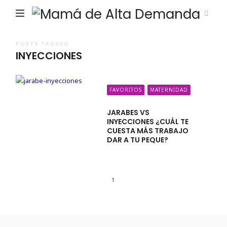
Ma
de
Alta
POSTS TAGGED
INYECCIONES
De
FAVORITOS
MATERNIDAD
JARABES VS
INYECCIONES ¿CUÁL TE
CUESTA MÁS TRABAJO
DAR A TU PEQUE?
1