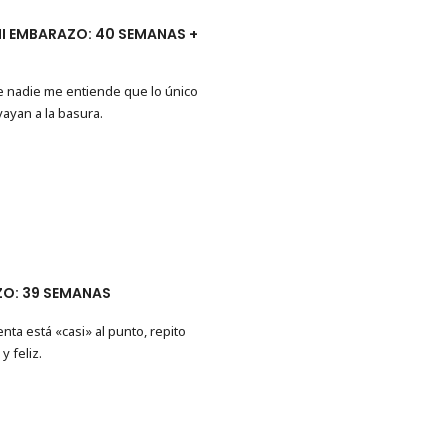
MI EMBARAZO: 40 SEMANAS +
e nadie me entiende que lo único
ayan a la basura.
AZO: 39 SEMANAS
enta está «casi» al punto, repito
 feliz.