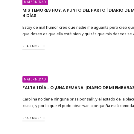
MATERNIDAD
MIS TEMORES HOY, A PUNTO DEL PARTO | DIARIO DE 
4 DÍAS
Estoy de mal humor, creo que nadie me aguanta pero creo qu
que deseo es que ella esté bien y quizás que mis deseos se v
READ MORE
MATERNIDAD
FALTA 1 DÍA… O ¡UNA SEMANA! |DIARIO DE MI EMBAR
Carolina no tiene ninguna prisa por salir, y el estado de la plac
«casi», y por lo que él pudo observar la pequeña está comoda y
READ MORE