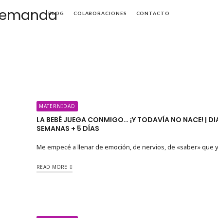
Mamá
BLOG
COLABORACIONES
CONTACTO
de
Alta
Demanda
MATERNIDAD
LA BEBÉ JUEGA CONMIGO… ¡Y TODAVÍA NO NACE! | DI
SEMANAS + 5 DÍAS
Me empecé a llenar de emoción, de nervios, de «saber» que 
READ MORE