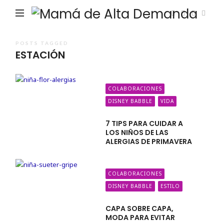
Ma
de
Alta
POSTS TAGGED
ESTACIÓN
De
COLABORACIONES
DISNEY BABBLE
VIDA
7 TIPS PARA CUIDAR A
LOS NIÑOS DE LAS
ALERGIAS DE PRIMAVERA
COLABORACIONES
DISNEY BABBLE
ESTILO
CAPA SOBRE CAPA,
MODA PARA EVITAR