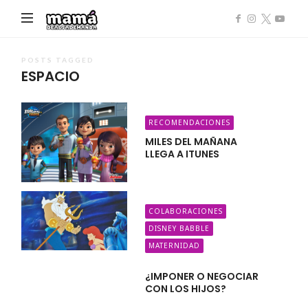
Mamá
de
Alta
POSTS TAGGED
ESPACIO
Demanda
RECOMENDACIONES
MILES DEL MAÑANA
LLEGA A ITUNES
COLABORACIONES
DISNEY BABBLE
MATERNIDAD
¿IMPONER O NEGOCIAR
CON LOS HIJOS?