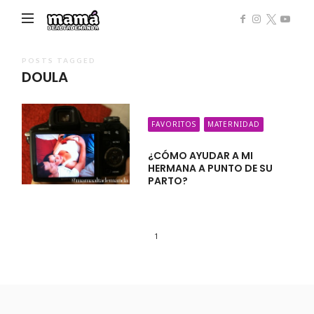
Mamá
de
Alta
POSTS TAGGED
DOULA
Demanda
FAVORITOS
MATERNIDAD
¿CÓMO AYUDAR A MI
HERMANA A PUNTO DE SU
PARTO?
1