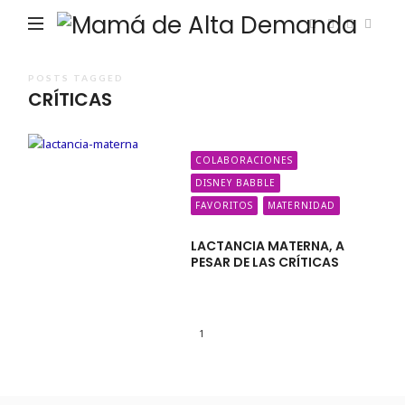
Ma
de
Alta
POSTS TAGGED
CRÍTICAS
De
COLABORACIONES
DISNEY BABBLE
FAVORITOS
MATERNIDAD
LACTANCIA MATERNA, A
PESAR DE LAS CRÍTICAS
1