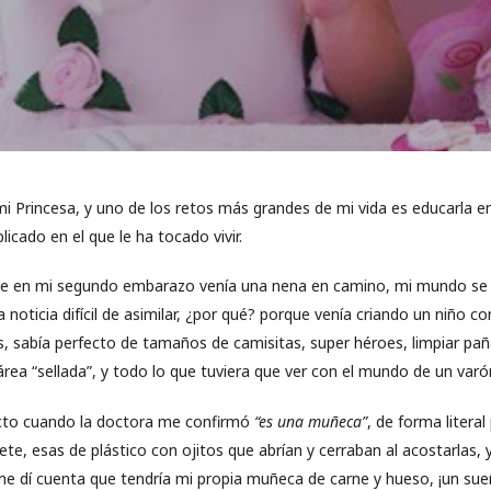
s mi Princesa, y uno de los retos más grandes de mi vida es educarla
icado en el que le ha tocado vivir.
e en mi segundo embarazo venía una nena en camino, mi mundo se 
na noticia difícil de asimilar, ¿por qué? porque venía criando un niño c
s, sabía perfecto de tamaños de camisitas, super héroes, limpiar pañ
rea “sellada”, y todo lo que tuviera que ver con el mundo de un varó
cto cuando la doctora me confirmó
“es una muñeca”
, de forma litera
e, esas de plástico con ojitos que abrían y cerraban al acostarlas, 
 dí cuenta que tendría mi propia muñeca de carne y hueso, ¡un su