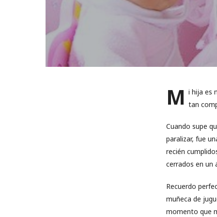
M
i hija e
tan compl
Cuando supe qu
paralizar, fue u
recién cumplido
cerrados en un á
Recuerdo perfe
muñeca de juguet
momento que me