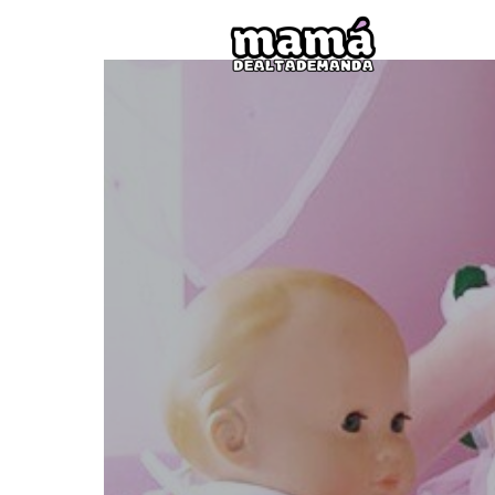
Mamá
de
Alta
Deman