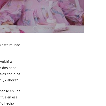
 en este mundo
volvió a
on dos años
ales con ojos
n. ¿Y ahora?
l pensé en una
y fue en ese
eño hecho