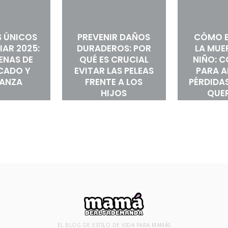
 ÚNICOS
PREVENIR DAÑOS
CÓMO E
IAR 2025:
DURADEROS: POR
LA MUE
LENAS DE
QUÉ ES CRUCIAL
NIÑO: 
ICADO Y
EVITAR LAS PELEAS
PARA 
RANZA
FRENTE A LOS
PÉRDIDAS
HIJOS
QUE
EL BLOG DE ESTILO DE VIDA PARA MAMÁS