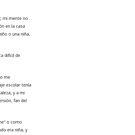
r, mi mente no
ón en la casa
niño o una niña,
 difícil de
smo me
aje escolar tenía
aleza, y a mi
rsión, fan del
 me” o como
ndo era niña, y