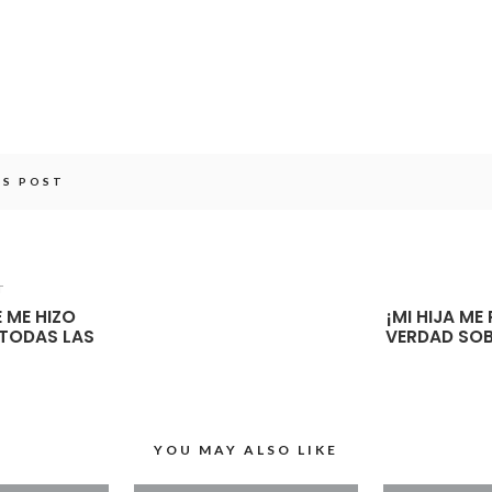
IS POST
T
E ME HIZO
¡MI HIJA M
 TODAS LAS
VERDAD SOB
YOU MAY ALSO LIKE