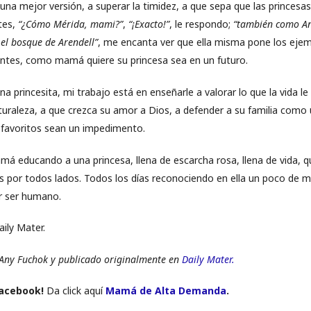
 una mejor versión, a superar la timidez, a que sepa que las princesa
tes,
“¿Cómo Mérida, mami?”
,
“¡Exacto!”
, le respondo;
“también como An
 el bosque de Arendell”
, me encanta ver que ella misma pone los eje
entes, como mamá quiere su princesa sea en un futuro.
a princesita, mi trabajo está en enseñarle a valorar lo que la vida le
turaleza, a que crezca su amor a Dios, a defender a su familia como 
 favoritos sean un impedimento.
á educando a una princesa, llena de escarcha rosa, llena de vida, que
s por todos lados. Todos los días reconociendo en ella un poco de m
r ser humano.
ily Mater.
 Any Fuchok y publicado originalmente en
Daily Mater.
Facebook!
Da click aquí
Mamá de Alta Demanda
.