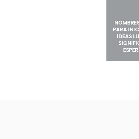
NOMBRES
PARA INIC
IDEAS L
SIGNIF
ESPE