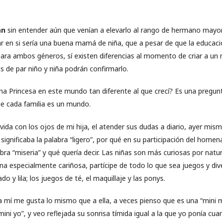
an
sin entender aún que venían a elevarlo al rango de hermano mayo
r en si sería una buena mamá de niña, que a pesar de que la educaci
para ambos géneros, sí existen diferencias al momento de criar a un 
 de par niño y niña podrán confirmarlo.
a Princesa en este mundo tan diferente al que crecí? Es una pregunta
e cada familia es un mundo.
vida con los ojos de mi hija, el atender sus dudas a diario, ayer mi
ignificaba la palabra “ligero”, por qué en su participación del homen
abra “miseria” y qué quería decir. Las niñas son más curiosas por natur
a especialmente cariñosa, partícipe de todo lo que sea juegos y dive
o y lila; los juegos de té, el maquillaje y las ponys.
, a mí me gusta lo mismo que a ella, a veces pienso que es una “mini
ini yo”, y veo reflejada su sonrisa tímida igual a la que yo ponía cua