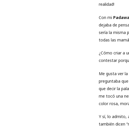
realidad!
Con mi
Padaw
dejaba de pensa
sería la misma 
todas las mamás
¿Cómo criar a un
contestar porqu
Me gusta ver la 
preguntaba que s
que decir la pal
me tocó una nen
color rosa, morad
Y sí, lo admito
también dicen “m