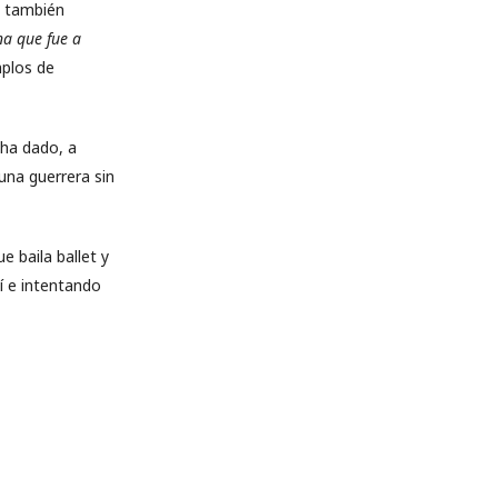
s también
a que fue a
mplos de
 ha dado, a
una guerrera sin
 baila ballet y
í e intentando