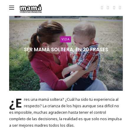
Mamá
de
Alta
Demanda
VIDA
SER MAMÁ SOLTERA, EN 20 FRASES
¿E
res una mamá soltera? ¿Cuál ha sido tu experiencia al
respecto? La crianza de los hijos aunque sea difícil no
es imposible, muchas agradecen hasta tener el control
completo de las decisiones, la realidad es que solo nos impulsa
a ser mejores madres todos los días.