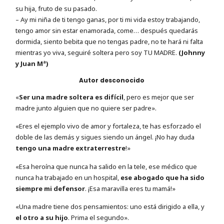
su hija, fruto de su pasado.
– Ay mi niña de ti tengo ganas, por ti mi vida estoy trabajando,
tengo amor sin estar enamorada, come… después quedarás
dormida, siento bebita que no tengas padre, no te hará ni falta
mientras yo viva, seguiré soltera pero soy TU MADRE.
(Johnny
y Juan Mª)
Autor desconocido
«
Ser una madre soltera es difícil
, pero es mejor que ser
madre junto alguien que no quiere ser padre».
«Eres el ejemplo vivo de amor y fortaleza, te has esforzado el
doble de las demás y sigues siendo un ángel. ¡No hay duda
tengo una madre extraterrestre
!»
«Esa heroína que nunca ha salido en la tele, ese médico que
nunca ha trabajado en un hospital,
ese abogado que ha sido
siempre mi defensor
. ¡Esa maravilla eres tu mamá!»
«Una madre tiene dos pensamientos: uno está dirigido a ella, y
el otro a su hijo
. Prima el segundo».