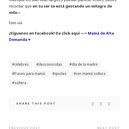
recordar que
en tu ser se está gestando un milagro de
vida.
»
Foto
vía
¡Síguenos en Facebook! Da click aquí —>
Mamá de Alta
Demanda
♥
célebres
desconocidas
día de la madre
frases para mamá
quotes
ser mamá soltera
soltera
SHARE THIS POST
PREVIOUS POST
NEXT POST