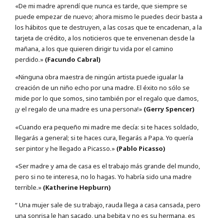
«De mi madre aprendí que nunca es tarde, que siempre se
puede empezar de nuevo; ahora mismo le puedes decir basta a
los hábitos que te destruyen, a las cosas que te encadenan, a la
tarjeta de crédito, a los noticieros que te envenenan desde la
mañana, a los que quieren dirigir tu vida por el camino
perdido.»
(Facundo Cabral)
«Ninguna obra maestra de ningún artista puede igualar la
creación de un niño echo por una madre. El éxito no sólo se
mide por lo que somos, sino también por el regalo que damos,
¡y el regalo de una madre es una persona!»
(Gerry Spencer)
«Cuando era pequeño mi madre me decía: si te haces soldado,
llegarás a general; si te haces cura, llegarás a Papa. Yo quería
ser pintor y he llegado a Picasso.»
(Pablo Picasso)
«Ser madre y ama de casa es el trabajo más grande del mundo,
pero si no te interesa, no lo hagas. Yo habría sido una madre
terrible.»
(Katherine Hepburn)
“ Una mujer sale de su trabajo, rauda llega a casa cansada, pero
una sonrisa le han sacado, una bebita y no es su hermana, es