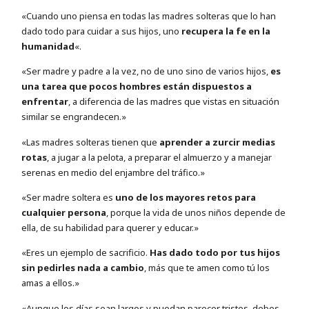
«Cuando uno piensa en todas las madres solteras que lo han
dado todo para cuidar a sus hijos, uno
recupera la fe en la
humanidad
«.
«Ser madre y padre a la vez, no de uno sino de varios hijos,
es
una tarea que pocos hombres están dispuestos a
enfrentar
, a diferencia de las madres que vistas en situación
similar se engrandecen.»
«Las madres solteras tienen que
aprender a zurcir medias
rotas
, a jugar a la pelota, a preparar el almuerzo y a manejar
serenas en medio del enjambre del tráfico.»
«Ser madre soltera es
uno de los mayores retos para
cualquier persona
, porque la vida de unos niños depende de
ella, de su habilidad para querer y educar.»
«Eres un ejemplo de sacrificio.
Has dado todo por tus hijos
sin pedirles nada a cambio
, más que te amen como tú los
amas a ellos.»
«Aunque los días sean largos y puedan parecer tristes, debes