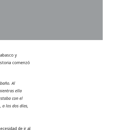
Tabasco y
historia comenzó
 baño. Al
ientras ella
estaba con el
 a los dos días,
cesidad de ir al