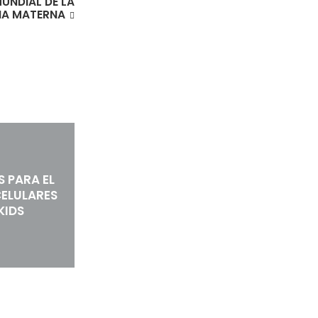
UNDIAL DE LA
IA MATERNA
S PARA EL
CELULARES
KIDS