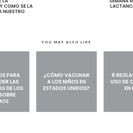
E LA
SEMANA M
Y COMO SE LA
LACTANC
A NUESTRO
YOU MAY ALSO LIKE
OS PARA
¿CÓMO VACUNAR
8 REGLA
DER LAS
A LOS NIÑOS EN
USO DE 
S DE LOS
ESTADOS UNIDOS?
EN 
 SOBRE
MOS