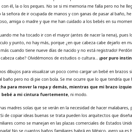
con él, la o los peques. No se si mi memoria me falla pero no he lle
 señora de ir ocupada de manos y con ganas de pasar al baño, he 
poso, amiga o madre y que me han cuidado a los bebés en su momen
cuando me ha tocado ir con el mayor (antes de nacer la nena), pues l
ículo y punto, no hay más, porque ¿en que cabeza cabe dejarlo en 
 más cuando tiene nueve días de nacido y no está registrado! Perdón
e cabeza cabe? Olvidémonos de estudios o cultura…
¡por
puro insti
nos dibujos para visualizar un poco como cargar un bebé en brazos si 
al baño pero no di pie con bola. Se me ocurre que lo que tendría que
ha para mover la ropa y demás, mientras que mi brazo izquier
l bebé a mi cintura fuertemente
, ni modo.
as madres solas que se verán en la necesidad de hacer malabares, p
 Si de copiar ideas buenas se trata pueden los arquitectos que diseña
iliares como se manejan en las plazas comerciales de Estados Unido
nada! No se cuantos baños familiares habrá en México, ¡pero ya es 