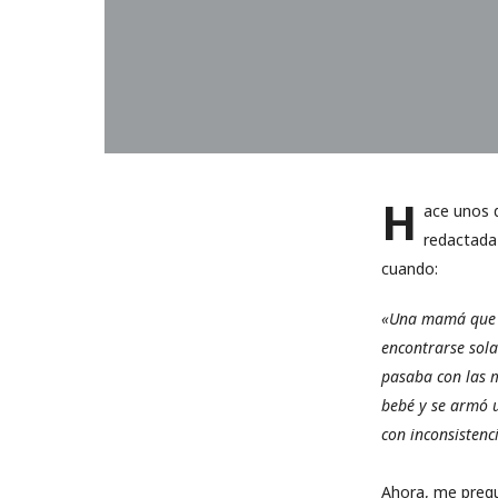
H
ace unos 
redactada
cuando:
«Una mamá que se
encontrarse sola
pasaba con las m
bebé y se armó u
con inconsistenc
Ahora, me pregu