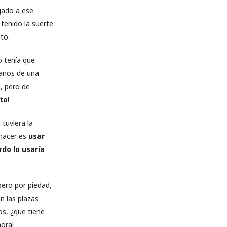
gado a ese
tenido la suerte
to.
o tenía que
manos de una
, pero de
nto
!
tuviera la
 hacer es
usar
do lo usaría
ero por piedad,
n las plazas
s, ¿que tiene
hora!