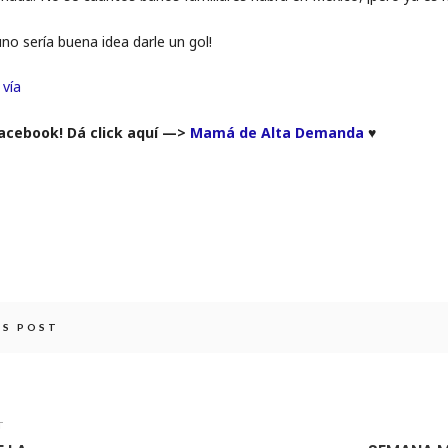
uno sería buena idea darle un gol!
a
vía
Facebook! Dá click aquí —>
Mamá de Alta Demanda
♥
IS POST
T