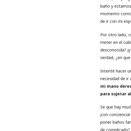
baño y estamos 
momento como la
de ir con mi es
Por otro lado, 
meter en el cub
desconocida? ¡y
verdad, ¿en qu
Intenté hacer u
necesidad de ir 
mi mano derec
para sujetar a
Se que hay much
¡con conciencia!
poner baños fam
de complicado? 