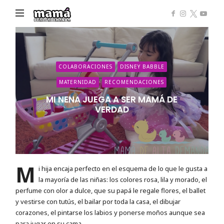
Mamá
de
Alta
Demanda
COLABORACIONES
DISNEY BABBLE
MATERNIDAD
RECOMENDACIONES
MI NENA JUEGA A SER MAMÁ DE
VERDAD
M
i hija encaja perfecto en el esquema de lo que le gusta a
la mayoría de las niñas: los colores rosa, lila y morado, el
perfume con olor a dulce, que su papá le regale flores, el ballet
y vestirse con tutús, el bailar por toda la casa, el dibujar
corazones, el pintarse los labios y ponerse moños aunque sea
para jugar en su cama.