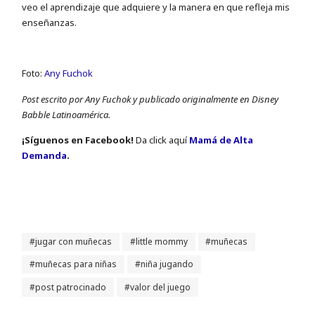
veo el aprendizaje que adquiere y la manera en que refleja mis
enseñanzas.
Foto:
Any Fuchok
Post escrito por Any Fuchok y publicado originalmente en Disney
Babble Latinoamérica.
¡Sí­guenos en Facebook!
Da click aquí
Mamá de Alta
Demanda
.
jugar con muñecas
little mommy
muñecas
muñecas para niñas
niña jugando
post patrocinado
valor del juego