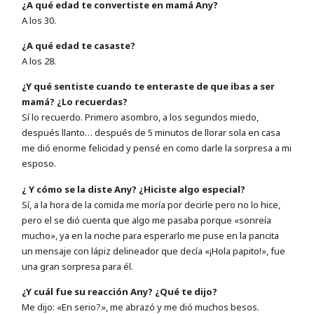
¿A qué edad te convertiste en mamá Any?
A los 30.
¿A qué edad te casaste?
A los 28.
¿Y qué sentiste cuando te enteraste de que ibas a ser
mamá? ¿Lo recuerdas?
Sí lo recuerdo. Primero asombro, a los segundos miedo,
después llanto… después de 5 minutos de llorar sola en casa
me dió enorme felicidad y pensé en como darle la sorpresa a mi
esposo.
¿ Y cómo se la diste Any? ¿Hiciste algo especial?
Sí, a la hora de la comida me moría por decirle pero no lo hice,
pero el se dió cuenta que algo me pasaba porque «sonreía
mucho», ya en la noche para esperarlo me puse en la pancita
un mensaje con lápiz delineador que decía «¡Hola papito!», fue
una gran sorpresa para él.
¿Y cuál fue su reacción Any? ¿Qué te dijo?
Me dijo: «En serio?», me abrazó y me dió muchos besos.