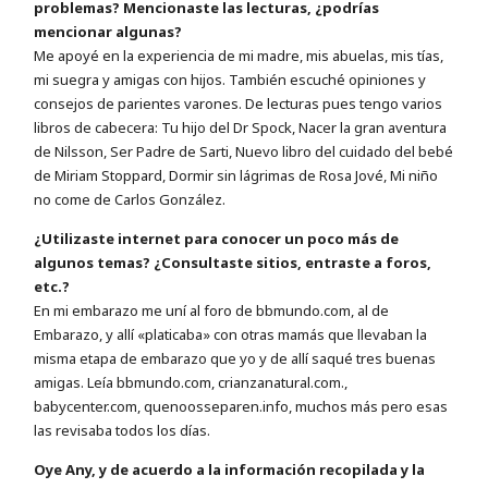
problemas? Mencionaste las lecturas, ¿podrías
mencionar algunas?
Me apoyé en la experiencia de mi madre, mis abuelas, mis tías,
mi suegra y amigas con hijos. También escuché opiniones y
consejos de parientes varones. De lecturas pues tengo varios
libros de cabecera: Tu hijo del Dr Spock, Nacer la gran aventura
de Nilsson, Ser Padre de Sarti, Nuevo libro del cuidado del bebé
de Miriam Stoppard, Dormir sin lágrimas de Rosa Jové, Mi niño
no come de Carlos González.
¿Utilizaste internet para conocer un poco más de
algunos temas? ¿Consultaste sitios, entraste a foros,
etc.?
En mi embarazo me uní al foro de bbmundo.com, al de
Embarazo, y allí «platicaba» con otras mamás que llevaban la
misma etapa de embarazo que yo y de allí saqué tres buenas
amigas. Leía bbmundo.com, crianzanatural.com.,
babycenter.com, quenoosseparen.info, muchos más pero esas
las revisaba todos los días.
Oye Any, y de acuerdo a la información recopilada y la