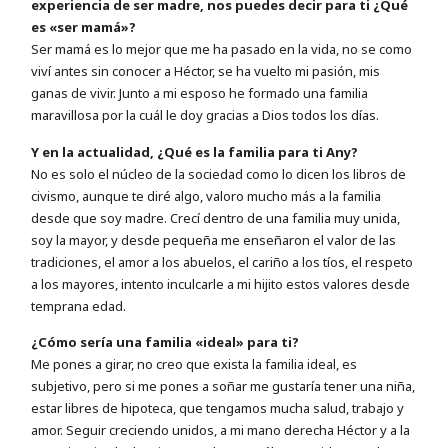
experiencia de ser madre, nos puedes decir para ti ¿Qué
es «ser mamá»?
Ser mamá es lo mejor que me ha pasado en la vida, no se como
viví antes sin conocer a Héctor, se ha vuelto mi pasión, mis
ganas de vivir. Junto a mi esposo he formado una familia
maravillosa por la cuál le doy gracias a Dios todos los días.
Y en la actualidad, ¿Qué es la familia para ti Any?
No es solo el núcleo de la sociedad como lo dicen los libros de
civismo, aunque te diré algo, valoro mucho más a la familia
desde que soy madre. Crecí dentro de una familia muy unida,
soy la mayor, y desde pequeña me enseñaron el valor de las
tradiciones, el amor a los abuelos, el cariño a los tíos, el respeto
a los mayores, intento inculcarle a mi hijito estos valores desde
temprana edad.
¿Cómo sería una familia «ideal» para ti?
Me pones a girar, no creo que exista la familia ideal, es
subjetivo, pero si me pones a soñar me gustaría tener una niña,
estar libres de hipoteca, que tengamos mucha salud, trabajo y
amor. Seguir creciendo unidos, a mi mano derecha Héctor y a la