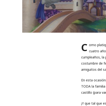
C
omo platiq
cuatro año
cumpleaños, la 
costumbre de fes
amiguitos del sa
En esta ocasión
TODA la familia
castillo (para v
¡Y que tal que e