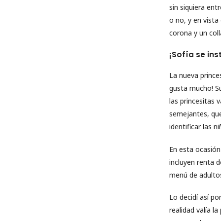
sin siquiera ent
o no, y en vist
corona y un col
¡Sofía se ins
La nueva prince
gusta mucho! Su
las princesitas
semejantes, que
identificar las 
En esta ocasión
incluyen renta d
menú de adultos
Lo decidí así po
realidad valía l