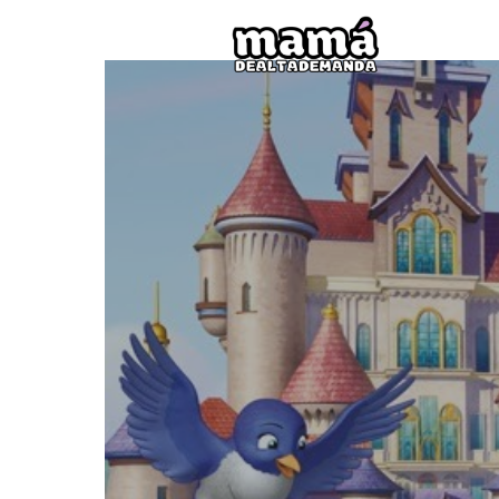
Mamá
de
Alta
Deman