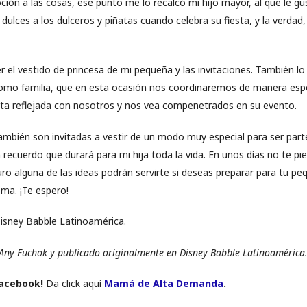
ón a las cosas, ese punto me lo recalcó mi hijo mayor, al que le gus
dulces a los dulceros y piñatas cuando celebra su fiesta, y la verdad,
r el vestido de princesa de mi pequeña y las invitaciones. También l
como familia, que en esta ocasión nos coordinaremos de manera espe
ta reflejada con nosotros y nos vea compenetrados en su evento.
ambién son invitadas a vestir de un modo muy especial para ser parte
 recuerdo que durará para mi hija toda la vida. En unos días no te pie
ro alguna de las ideas podrán servirte si deseas preparar para tu pe
ma. ¡Te espero!
isney Babble Latinoamérica.
 Any Fuchok y publicado originalmente en Disney Babble Latinoamérica
Facebook!
Da click aquí
Mamá de Alta Demanda
.