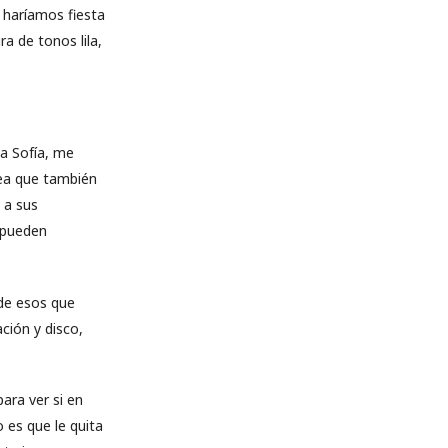
e haríamos fiesta
a de tonos lila,
a Sofía, me
vea que también
 a sus
 pueden
de esos que
ción y disco,
ara ver si en
 es que le quita