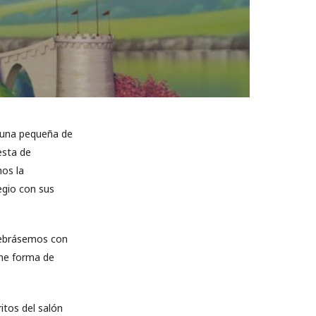
 una pequeña de
esta de
mos la
egio con sus
elebrásemos con
ne forma de
itos del salón