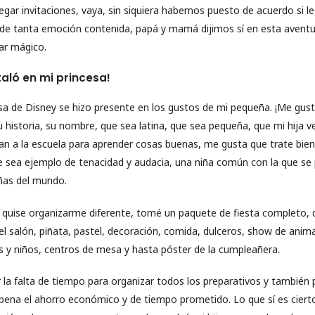
regar invitaciones, vaya, sin siquiera habernos puesto de acuerdo si l
a de tanta emoción contenida, papá y mamá dijimos sí en esta aventur
lar mágico.
taló en mi princesa!
sa de Disney se hizo presente en los gustos de mi pequeña. ¡Me gust
 historia, su nombre, que sea latina, que sea pequeña, que mi hija 
 van a la escuela para aprender cosas buenas, me gusta que trate bien
 sea ejemplo de tenacidad y audacia, una niña común con la que se
niñas del mundo.
 quise organizarme diferente, tomé un paquete de fiesta completo, 
el salón, piñata, pastel, decoración, comida, dulceros, show de anima
 y niños, centros de mesa y hasta póster de la cumpleañera.
r la falta de tiempo para organizar todos los preparativos y también p
a pena el ahorro económico y de tiempo prometido. Lo que sí es cierto