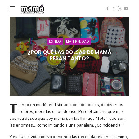
Mamá
de
Alta
Demanda
ESTILO
MATERNIDAD
¿POR QUÉ LAS BOLSAS DE MAMÁ
PESAN TANTO?
T
engo en mi clóset distintos tipos de bolsas, de diversos
colores, medidas o tipo de uso. Pero el tamaño que mas
abunda desde que soy mamá son las llamada “Tote”, que son
las enormes… como imitando a una pañalera. ¿Coincidencia?
Y es que la vida nos va poniendo las necesidades en el camino,