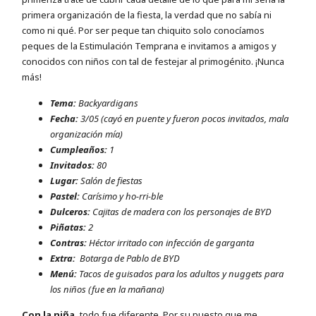
primera organización de la fiesta, la verdad que no sabía ni
como ni qué. Por ser peque tan chiquito solo conocíamos
peques de la Estimulación Temprana e invitamos a amigos y
conocidos con niños con tal de festejar al primogénito. ¡Nunca
más!
Tema:
Backyardigans
Fecha:
3/05 (cayó en puente y fueron pocos invitados, mala
organización mía)
Cumpleaños:
1
Invitados:
80
Lugar:
Salón de fiestas
Pastel:
Carísimo y ho-rri-ble
Dulceros:
Cajitas de madera con los personajes de BYD
Piñatas:
2
Contras:
Héctor irritado con infección de garganta
Extra:
Botarga de Pablo de BYD
Menú:
Tacos de guisados para los adultos y nuggets para
los niños (fue en la mañana)
Con la niña,
todo fue diferente. Por su puesto que me