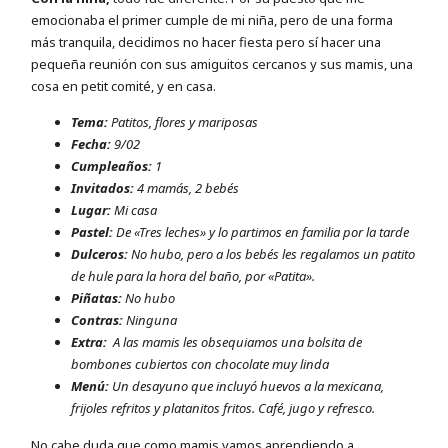
emocionaba el primer cumple de mi niña, pero de una forma
más tranquila, decidimos no hacer fiesta pero sí hacer una
pequeña reunión con sus amiguitos cercanos y sus mamis, una
cosa en petit comité, y en casa.
Tema:
Patitos, flores y mariposas
Fecha:
9/02
Cumpleaños:
1
Invitados:
4 mamás, 2 bebés
Lugar:
Mi casa
Pastel:
De «Tres leches» y lo partimos en familia por la tarde
Dulceros:
No hubo, pero a los bebés les regalamos un patito
de hule para la hora del baño, por «Patita».
Piñatas:
No hubo
Contras:
Ninguna
Extra:
A las mamis les obsequiamos una bolsita de
bombones cubiertos con chocolate muy linda
Menú:
Un desayuno que incluyó huevos a la mexicana,
frijoles refritos y platanitos fritos. Café, jugo y refresco.
No cabe duda que como mamis vamos aprendiendo a