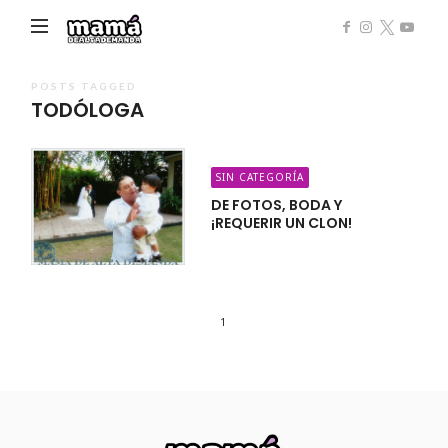
Mamá
de
Alta
POSTS TAGGED
TODÓLOGA
Demanda
SIN CATEGORÍA
DE FOTOS, BODA Y
¡REQUERIR UN CLON!
1