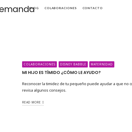
Mamá
BLOG
COLABORACIONES
CONTACTO
de
Alta
Demanda
COLABORACIONES
DISNEY BABBLE
MATERNIDAD
MI HIJO ES TÍMIDO ¿CÓMO LE AYUDO?
Reconocer la timidez de tu pequeño puede ayudar a que no cr
revisa algunos consejos.
READ MORE