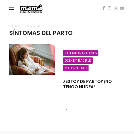
Mamá
de
Alta
POSTS TAGGED
SÍNTOMAS DEL PARTO
Demanda
COLABORACIONES
DISNEY BABBLE
MATERNIDAD
¿ESTOY DE PARTO? ¡NO
TENGO NI IDEA!
1