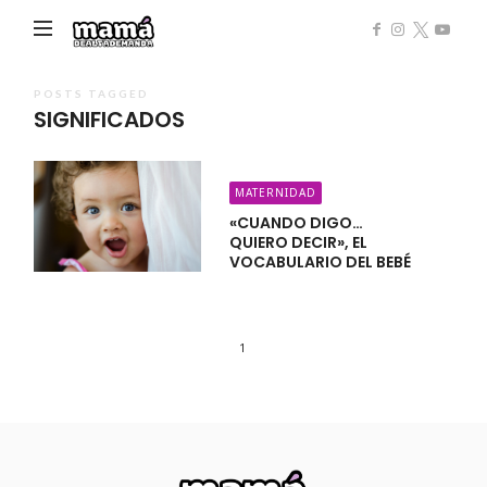
Mamá
de
Alta
POSTS TAGGED
SIGNIFICADOS
Demanda
MATERNIDAD
«CUANDO DIGO…
QUIERO DECIR», EL
VOCABULARIO DEL BEBÉ
1