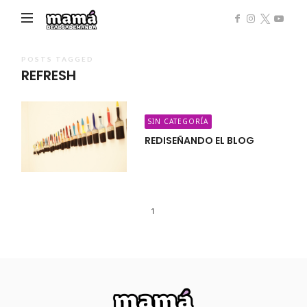
Mamá
de
Alta
POSTS TAGGED
REFRESH
Demanda
SIN CATEGORÍA
REDISEÑANDO EL BLOG
1