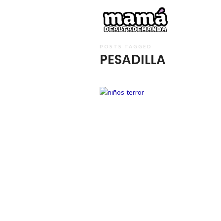
Mamá
de
Alta
POSTS TAGGED
PESADILLA
Deman