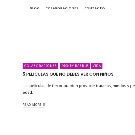
BLOG
COLABORACIONES
CONTACTO
da
COLABORACIONES
DISNEY BABBLE
VIDA
5 PELÍCULAS QUE NO DEBES VER CON NIÑOS
Las películas de terror pueden provocar traumas, miedos y pes
edad.
READ MORE