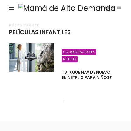
Ma
de
Alta
POSTS TAGGED
PELÍCULAS INFANTILES
De
COLABORACIONES
NETFLIX
TV: ¿QUÉ HAY DE NUEVO
EN NETFLIX PARA NIÑOS?
1