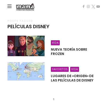
Mamá
de
Alta
POSTS TAGGED
PELÍCULAS DISNEY
Demanda
VIDA
NUEVA TEORÍA SOBRE
FROZEN
FAVORITOS
VIDA
LUGARES DE «ORIGEN» DE
LAS PELÍCULAS DE DISNEY
1