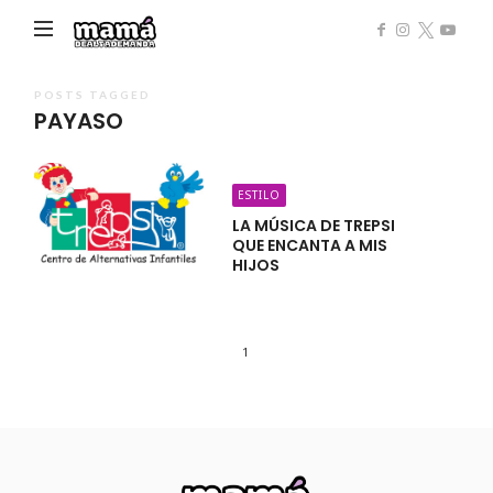
Mamá
de
Alta
POSTS TAGGED
PAYASO
Demanda
ESTILO
LA MÚSICA DE TREPSI
QUE ENCANTA A MIS
HIJOS
1